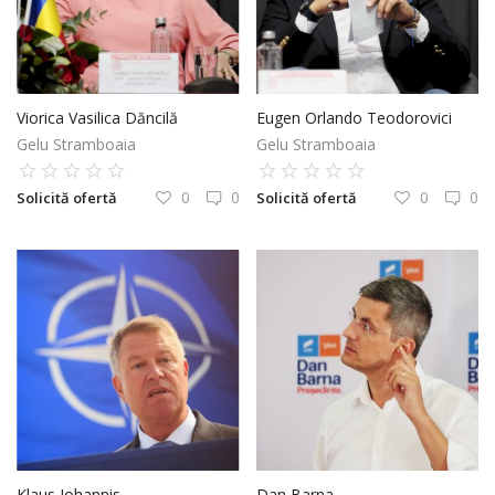
Viorica Vasilica Dăncilă
Eugen Orlando Teodorovici
Gelu Stramboaia
Gelu Stramboaia
0
0
0
0
Solicită ofertă
Solicită ofertă
Klaus Iohannis
Dan Barna