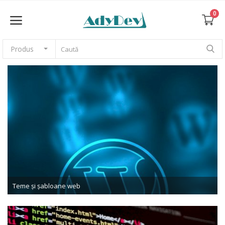
0
Produs
Vinde acum
Acasă
Teme și șabloane web
CMS
Grafică
Teme și șabloane web
Fotografii