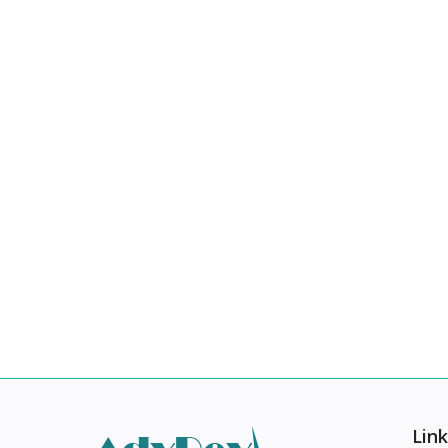
Video
Cărți
Documente
Blog
Favorite
Logare
Înregistrare
Link