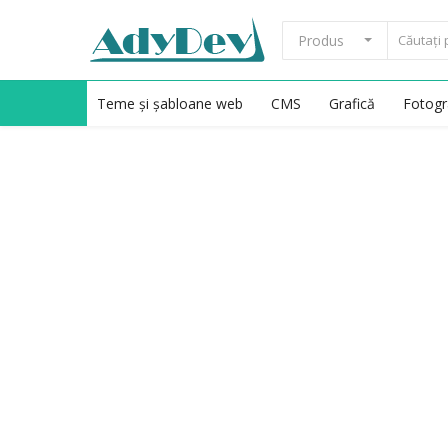
Produs
Teme și șabloane web
CMS
Grafică
Fotogra
Vinde acum
Acasă
Teme și șabloane web
CMS
Grafică
Fotografii