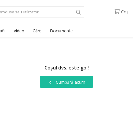
Coș
fii
Video
Cărți
Documente
Coșul dvs. este gol!
Cumpără acum