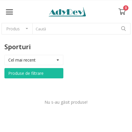
0
Produs
Vinde acum
Sporturi
Acasă
Cel mai recent
Teme și șabloane web
Produse de filtrare
CMS
Grafică
Nu s-au găsit produse!
Fotografii