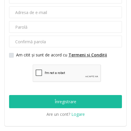
Video
Cărți
Documente
Am citit și sunt de acord cu
Termeni și Condiții
Blog
Favorite
Logare
Înregistrare
Înregistrare
Are un cont?
Logare