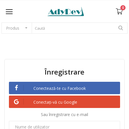
0
Produs
Vinde acum
Acasă
Teme și șabloane web
Înregistrare
CMS
Conectează-te cu Facebook
Grafică
Conectați-vă cu Google
Sau înregistrare cu e-mail
Fotografii